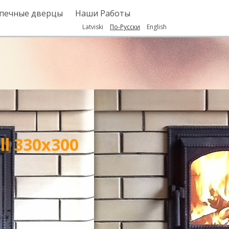
 печные дверцы
Наши Работы
Latviski
По-Русски
English
ll 330x300