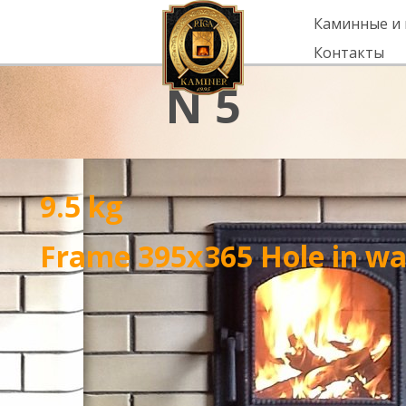
Каминные и
Контакты
N 5
9.5 kg
Frame 395x365 Hole in wa