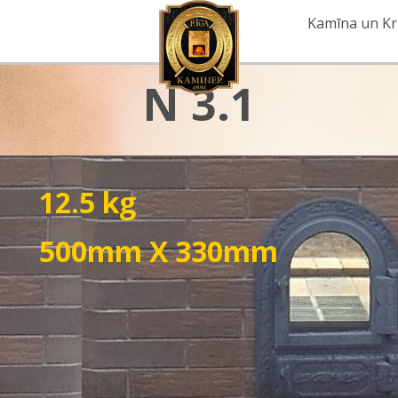
Kamīna un Kr
N 3.1
12.5 kg
500mm X 330mm