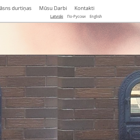
āsns durtiņas
Mūsu Darbi
Kontakti
Latviski
По-Русски
English